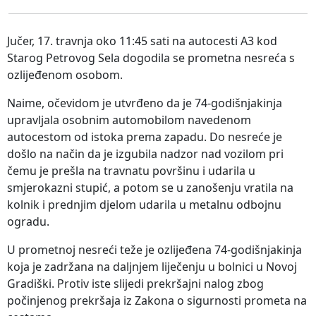
Jučer, 17. travnja oko 11:45 sati na autocesti A3 kod
Starog Petrovog Sela dogodila se prometna nesreća s
ozlijeđenom osobom.
Naime, očevidom je utvrđeno da je 74-godišnjakinja
upravljala osobnim automobilom navedenom
autocestom od istoka prema zapadu. Do nesreće je
došlo na način da je izgubila nadzor nad vozilom pri
čemu je prešla na travnatu površinu i udarila u
smjerokazni stupić, a potom se u zanošenju vratila na
kolnik i prednjim djelom udarila u metalnu odbojnu
ogradu.
U prometnoj nesreći teže je ozlijeđena 74-godišnjakinja
koja je zadržana na daljnjem liječenju u bolnici u Novoj
Gradiški. Protiv iste slijedi prekršajni nalog zbog
počinjenog prekršaja iz Zakona o sigurnosti prometa na