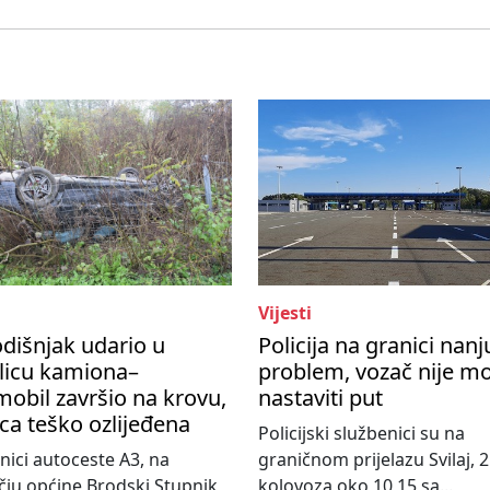
Vijesti
dišnjak udario u
Policija na granici nanj
licu kamiona–
problem, vozač nije m
obil završio na krovu,
nastaviti put
ca teško ozlijeđena
Policijski službenici su na
nici autoceste A3, na
graničnom prijelazu Svilaj, 2
ju općine Brodski Stupnik,
kolovoza oko 10,15 sa...