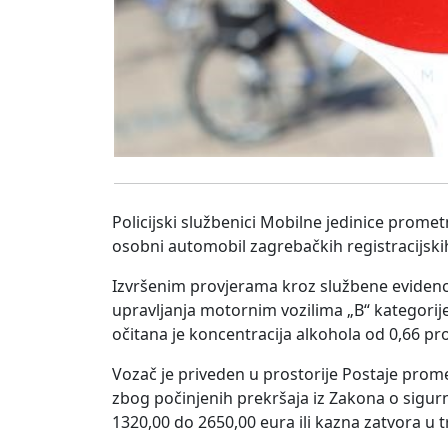
Policijski službenici Mobilne jedinice prometn
osobni automobil zagrebačkih registracijski
Izvršenim provjerama kroz službene evidenci
upravljanja motornim vozilima „B“ kategorij
očitana je koncentracija alkohola od 0,66 pr
Vozač je priveden u prostorije Postaje prome
zbog počinjenih prekršaja iz Zakona o sigu
1320,00 do 2650,00 eura ili kazna zatvora u 