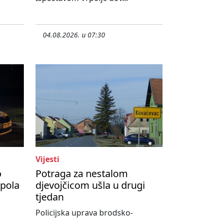
04.08.2026. u 07:30
Vijesti
o
Potraga za nestalom
upola
djevojčicom ušla u drugi
tjedan
Policijska uprava brodsko-