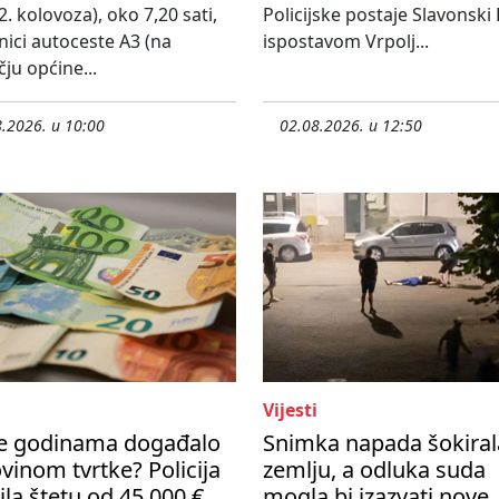
2. kolovoza), oko 7,20 sati,
Policijske postaje Slavonski
nici autoceste A3 (na
ispostavom Vrpolj...
ju općine...
.2026. u 10:00
02.08.2026. u 12:50
Vijesti
se godinama događalo
Snimka napada šokiral
vinom tvrtke? Policija
zemlju, a odluka suda
ila štetu od 45 000 €
mogla bi izazvati nove