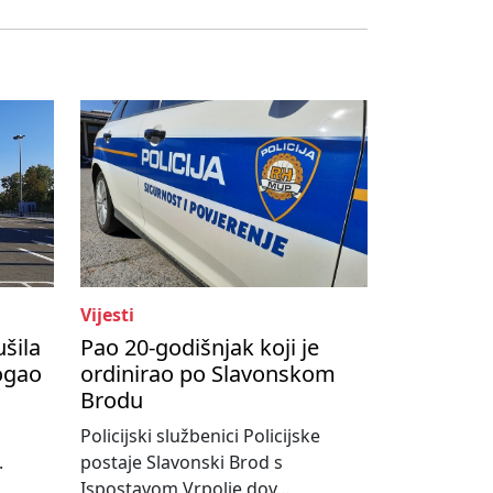
Vijesti
ušila
Pao 20-godišnjak koji je
ogao
ordinirao po Slavonskom
Brodu
Policijski službenici Policijske
.
postaje Slavonski Brod s
Ispostavom Vrpolje dov...