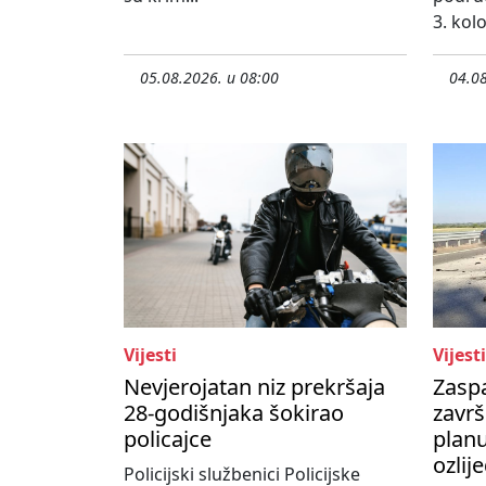
3. kol
05.08.2026. u 08:00
04.08
Vijesti
Vijesti
Nevjerojatan niz prekršaja
Zasp
28-godišnjaka šokirao
završ
policajce
planu
ozlij
Policijski službenici Policijske