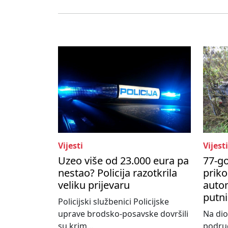
Vijesti
Vijesti
Uzeo više od 23.000 eura pa
77-go
nestao? Policija razotkrila
priko
veliku prijevaru
autom
putni
Policijski službenici Policijske
uprave brodsko-posavske dovršili
Na dio
su krim...
područ