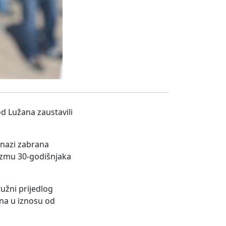
od Lužana zaustavili
snazi zabrana
nizmu 30-godišnjaka
užni prijedlog
na u iznosu od