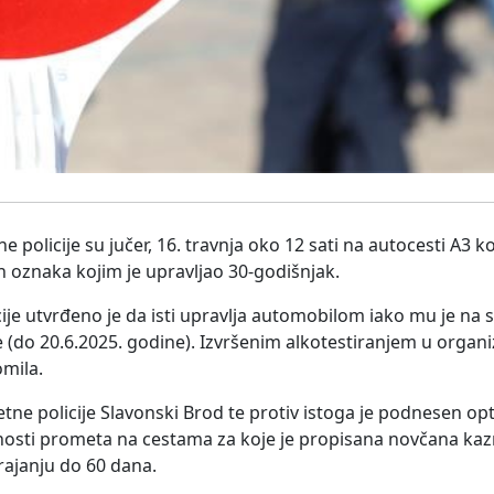
e policije su jučer, 16. travnja oko 12 sati na autocesti A3 k
h oznaka kojim je upravljao 30-godišnjak.
je utvrđeno je da isti upravlja automobilom iako mu je na 
e (do 20.6.2025. godine). Izvršenim alkotestiranjem u orga
omila.
tne policije Slavonski Brod te protiv istoga je podnesen opt
rnosti prometa na cestama za koje je propisana novčana kaz
trajanju do 60 dana.