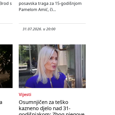
 Brod s
posavska traga za 15-godišnjom
Pamelom Amić, či...
31.07.2026. u 20:00
Vijesti
a
Osumnjičen za teško
kazneno djelo nad 31-
godišnjakom: Zbog njegove