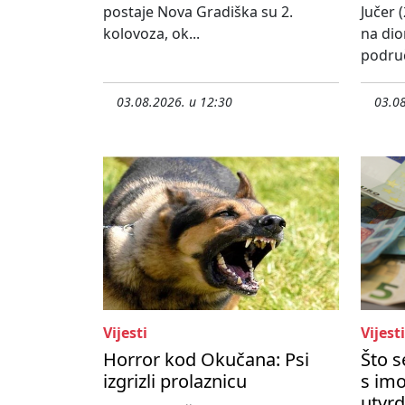
postaje Nova Gradiška su 2.
Jučer (
kolovoza, ok...
na dio
područ
03.08.2026. u 12:30
03.08
Vijesti
Vijesti
Horror kod Okučana: Psi
Što 
izgrizli prolaznicu
s imo
utvrd