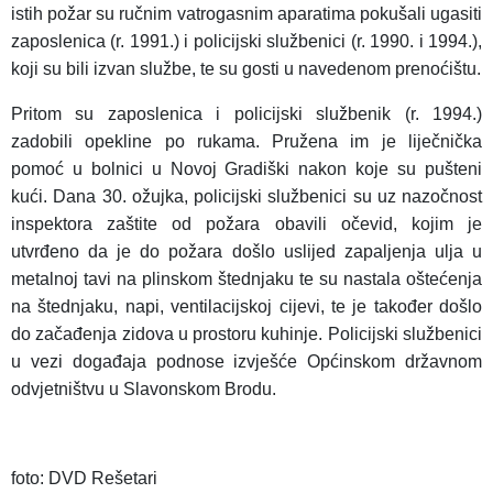
istih požar su ručnim vatrogasnim aparatima pokušali ugasiti
zaposlenica (r. 1991.) i policijski službenici (r. 1990. i 1994.),
koji su bili izvan službe, te su gosti u navedenom prenoćištu.
Pritom su zaposlenica i policijski službenik (r. 1994.)
zadobili opekline po rukama. Pružena im je liječnička
pomoć u bolnici u Novoj Gradiški nakon koje su pušteni
kući. Dana 30. ožujka, policijski službenici su uz nazočnost
inspektora zaštite od požara obavili očevid, kojim je
utvrđeno da je do požara došlo uslijed zapaljenja ulja u
metalnoj tavi na plinskom štednjaku te su nastala oštećenja
na štednjaku, napi, ventilacijskoj cijevi, te je također došlo
do začađenja zidova u prostoru kuhinje. Policijski službenici
u vezi događaja podnose izvješće Općinskom državnom
odvjetništvu u Slavonskom Brodu.
foto: DVD Rešetari