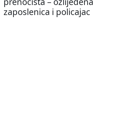
prenoćišta – ozlijeđena
zaposlenica i policajac