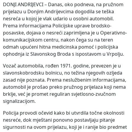
DONJI ANDRIJEVCI – Danas, oko podneva, na pružnom
prijelazu u Donjim Andrijevcima dogodila se teška
nesreća u kojoj je vlak udario u osobni automobil.
Prema informacijama Policijske uprave brodsko-
posavske, dojava o nesreći zaprimljena je u Operativno-
komunikacijskom centru, nakon čega su na teren
odmah upućeni hitna medicinska pomoć i policijska
ophodnja iz Slavonskog Broda s ispostavom u Vrpolju.
Vozač automobila, rođen 1971. godine, prevezen je u
slavonskobrodsku bolnicu, no težina njegovih ozljeda
zasad nije poznata. Prema neslužbenim informacijama,
automobil je prošao preko pružnog prijelaza koji nema
brklje, već je promet reguliran svjetlosno-zvučnom
signalizacijom.
Policija provodi očevid kako bi utvrdila točne okolnosti
nesreće, dok mještani ponovno postavljaju pitanje
sigurnosti na ovom prijelazu, koji je i ranije bio predmet