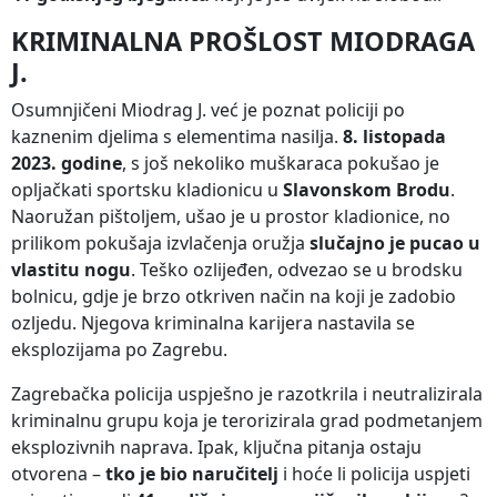
KRIMINALNA PROŠLOST MIODRAGA
J.
Osumnjičeni Miodrag J. već je poznat policiji po
kaznenim djelima s elementima nasilja.
8. listopada
2023. godine
, s još nekoliko muškaraca pokušao je
opljačkati sportsku kladionicu u
Slavonskom Brodu
.
Naoružan pištoljem, ušao je u prostor kladionice, no
prilikom pokušaja izvlačenja oružja
slučajno je pucao u
vlastitu nogu
. Teško ozlijeđen, odvezao se u brodsku
bolnicu, gdje je brzo otkriven način na koji je zadobio
ozljedu. Njegova kriminalna karijera nastavila se
eksplozijama po Zagrebu.
Zagrebačka policija uspješno je razotkrila i neutralizirala
kriminalnu grupu koja je terorizirala grad podmetanjem
eksplozivnih naprava. Ipak, ključna pitanja ostaju
otvorena –
tko je bio naručitelj
i hoće li policija uspjeti