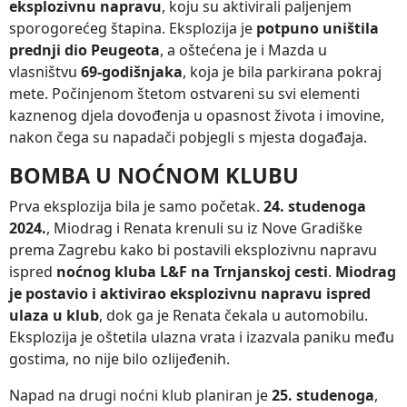
eksplozivnu napravu
, koju su aktivirali paljenjem
sporogorećeg štapina. Eksplozija je
potpuno uništila
prednji dio Peugeota
, a oštećena je i Mazda u
vlasništvu
69-godišnjaka
, koja je bila parkirana pokraj
mete. Počinjenom štetom ostvareni su svi elementi
kaznenog djela dovođenja u opasnost života i imovine,
nakon čega su napadači pobjegli s mjesta događaja.
BOMBA U NOĆNOM KLUBU
Prva eksplozija bila je samo početak.
24. studenoga
2024.
, Miodrag i Renata krenuli su iz Nove Gradiške
prema Zagrebu kako bi postavili eksplozivnu napravu
ispred
noćnog kluba L&F na Trnjanskoj cesti
.
Miodrag
je postavio i aktivirao eksplozivnu napravu ispred
ulaza u klub
, dok ga je Renata čekala u automobilu.
Eksplozija je oštetila ulazna vrata i izazvala paniku među
gostima, no nije bilo ozlijeđenih.
Napad na drugi noćni klub planiran je
25. studenoga
,