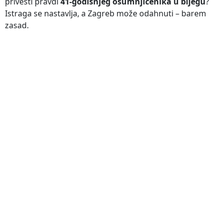
privesti pravdi
41-godišnjeg osumnjičenika u bijegu
?
Istraga se nastavlja, a Zagreb može odahnuti – barem
zasad.