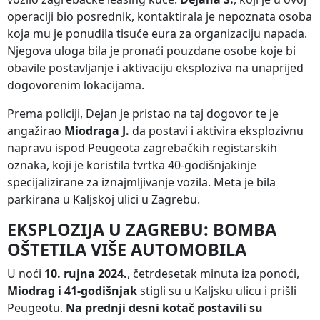
operaciji bio posrednik, kontaktirala je nepoznata osoba
koja mu je ponudila tisuće eura za organizaciju napada.
Njegova uloga bila je pronaći pouzdane osobe koje bi
obavile postavljanje i aktivaciju eksploziva na unaprijed
dogovorenim lokacijama.
Prema policiji, Dejan je pristao na taj dogovor te je
angažirao
Miodraga J.
da postavi i aktivira eksplozivnu
napravu ispod Peugeota zagrebačkih registarskih
oznaka, koji je koristila tvrtka 40-godišnjakinje
specijalizirane za iznajmljivanje vozila. Meta je bila
parkirana u Kaljskoj ulici u Zagrebu.
EKSPLOZIJA U ZAGREBU: BOMBA
OŠTETILA VIŠE AUTOMOBILA
U noći
10. rujna 2024.
, četrdesetak minuta iza ponoći,
Miodrag i 41-godišnjak
stigli su u Kaljsku ulicu i prišli
Peugeotu.
Na prednji desni kotač postavili su