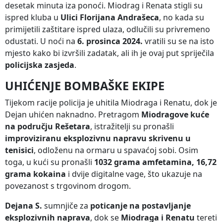
desetak minuta iza ponoći. Miodrag i Renata stigli su
ispred kluba u
Ulici Florijana Andrašeca
, no kada su
primijetili zaštitare ispred ulaza, odlučili su privremeno
odustati. U noći na
6. prosinca 2024.
vratili su se na isto
mjesto kako bi izvršili zadatak, ali ih je ovaj put spriječila
policijska zasjeda
.
UHIĆENJE BOMBAŠKE EKIPE
Tijekom racije policija je uhitila Miodraga i Renatu, dok je
Dejan uhićen naknadno. Pretragom
Miodragove kuće
na području Rešetara
, istražitelji su pronašli
improviziranu eksplozivnu napravu skrivenu u
tenisici
, odloženu na ormaru u spavaćoj sobi. Osim
toga, u kući su pronašli
1032 grama amfetamina, 16,72
grama kokaina
i dvije digitalne vage, što ukazuje na
povezanost s trgovinom drogom.
Dejana S.
sumnjiče za
poticanje na postavljanje
eksplozivnih naprava
, dok se
Miodraga i Renatu
tereti