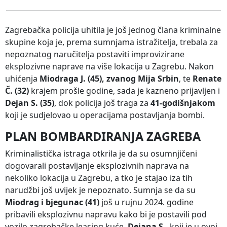
Zagrebačka policija uhitila je još jednog člana kriminalne
skupine koja je, prema sumnjama istražitelja, trebala za
nepoznatog naručitelja postaviti improvizirane
eksplozivne naprave na više lokacija u Zagrebu. Nakon
uhićenja
Miodraga J. (45), zvanog Mija Srbin
, te
Renate
Č. (32)
krajem prošle godine, sada je kazneno prijavljen i
Dejan S. (35)
, dok policija još traga za
41-godišnjakom
koji je sudjelovao u operacijama postavljanja bombi.
PLAN BOMBARDIRANJA ZAGREBA
Kriminalistička istraga otkrila je da su osumnjičeni
dogovarali postavljanje eksplozivnih naprava na
nekoliko lokacija u Zagrebu, a tko je stajao iza tih
narudžbi još uvijek je nepoznato. Sumnja se da su
Miodrag i bjegunac (41)
još u rujnu 2024. godine
pribavili eksplozivnu napravu kako bi je postavili pod
vozilo zagrebačke leasing kuće.
Dejana S.
, koji je u ovoj