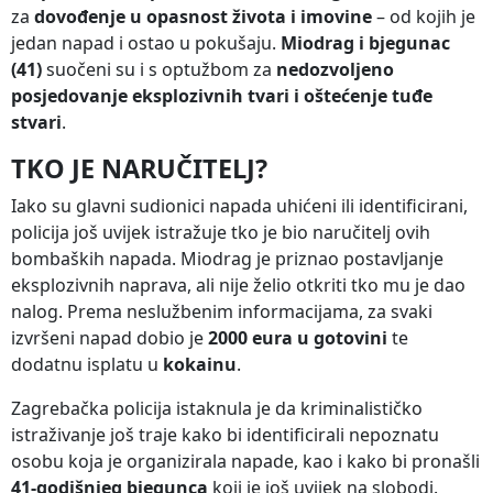
za
dovođenje u opasnost života i imovine
– od kojih je
jedan napad i ostao u pokušaju.
Miodrag i bjegunac
(41)
suočeni su i s optužbom za
nedozvoljeno
posjedovanje eksplozivnih tvari i oštećenje tuđe
stvari
.
TKO JE NARUČITELJ?
Iako su glavni sudionici napada uhićeni ili identificirani,
policija još uvijek istražuje tko je bio naručitelj ovih
bombaških napada. Miodrag je priznao postavljanje
eksplozivnih naprava, ali nije želio otkriti tko mu je dao
nalog. Prema neslužbenim informacijama, za svaki
izvršeni napad dobio je
2000 eura u gotovini
te
dodatnu isplatu u
kokainu
.
Zagrebačka policija istaknula je da kriminalističko
istraživanje još traje kako bi identificirali nepoznatu
osobu koja je organizirala napade, kao i kako bi pronašli
41-godišnjeg bjegunca
koji je još uvijek na slobodi.