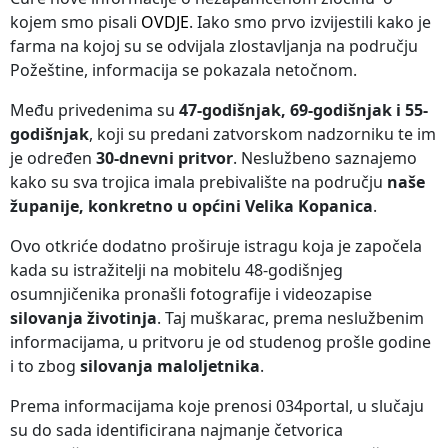
kojem smo pisali
OVDJE
. Iako smo prvo izvijestili kako je
farma na kojoj su se odvijala zlostavljanja na području
Požeštine, informacija se pokazala netočnom.
Među privedenima su
47-godišnjak, 69-godišnjak i 55-
godišnjak
, koji su predani zatvorskom nadzorniku te im
je određen
30-dnevni pritvor
. Neslužbeno saznajemo
kako su sva trojica imala prebivalište na području
naše
županije, konkretno u općini Velika Kopanica
.
Ovo otkriće dodatno proširuje istragu koja je započela
kada su istražitelji na mobitelu 48-godišnjeg
osumnjičenika pronašli fotografije i videozapise
silovanja životinja
. Taj muškarac, prema neslužbenim
informacijama, u pritvoru je od studenog prošle godine
i to zbog
silovanja maloljetnika
.
Prema informacijama koje prenosi 034portal, u slučaju
su do sada identificirana najmanje četvorica