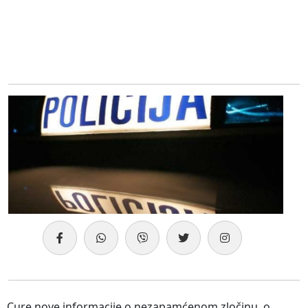
Cure nove informacije o nezapamćenom zločinu o