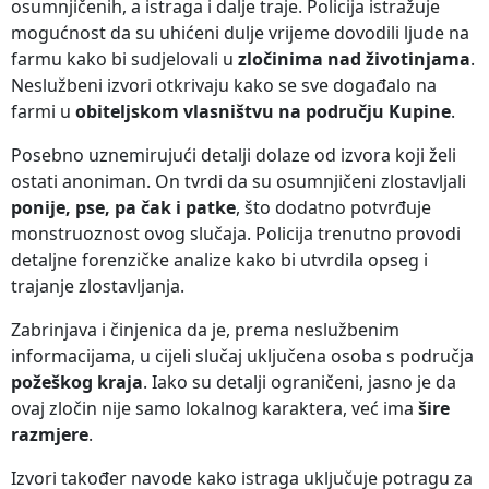
osumnjičenih, a istraga i dalje traje. Policija istražuje
mogućnost da su uhićeni dulje vrijeme dovodili ljude na
farmu kako bi sudjelovali u
zločinima nad životinjama
.
Neslužbeni izvori otkrivaju kako se sve događalo na
farmi u
obiteljskom vlasništvu na području Kupine
.
Posebno uznemirujući detalji dolaze od izvora koji želi
ostati anoniman. On tvrdi da su osumnjičeni zlostavljali
ponije, pse, pa čak i patke
, što dodatno potvrđuje
monstruoznost ovog slučaja. Policija trenutno provodi
detaljne forenzičke analize kako bi utvrdila opseg i
trajanje zlostavljanja.
Zabrinjava i činjenica da je, prema neslužbenim
informacijama, u cijeli slučaj uključena osoba s područja
požeškog kraja
. Iako su detalji ograničeni, jasno je da
ovaj zločin nije samo lokalnog karaktera, već ima
šire
razmjere
.
Izvori također navode kako istraga uključuje potragu za