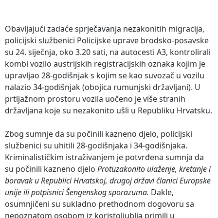
Obavljajući zadaće sprječavanja nezakonitih migracija,
policijski službenici Policijske uprave brodsko-posavske
su 24. siječnja, oko 3.20 sati, na autocesti A3, kontrolirali
kombi vozilo austrijskih registracijskih oznaka kojim je
upravljao 28-godišnjak s kojim se kao suvozač u vozilu
nalazio 34-godišnjak (obojica rumunjski državljani). U
prtljažnom prostoru vozila uočeno je više stranih
državljana koje su nezakonito ušli u Republiku Hrvatsku.
Zbog sumnje da su počinili kazneno djelo, policijski
službenici su uhitili 28-godišnjaka i 34-godišnjaka.
Kriminalističkim istraživanjem je potvrđena sumnja da
su počinili kazneno djelo
Protuzakonito ulaženje, kretanje i
boravak u Republici Hrvatskoj, drugoj državi članici Europske
unije ili potpisnici Šengenskog sporazuma.
Dakle,
osumnjičeni su sukladno prethodnom dogovoru sa
nepoznatom osobom iz koristoljublja primili u