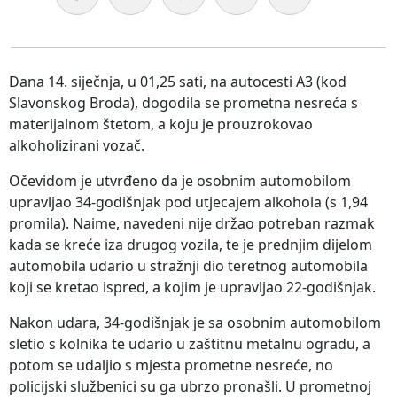
Dana 14. siječnja, u 01,25 sati, na autocesti A3 (kod
Slavonskog Broda), dogodila se prometna nesreća s
materijalnom štetom, a koju je prouzrokovao
alkoholizirani vozač.
Očevidom je utvrđeno da je osobnim automobilom
upravljao 34-godišnjak pod utjecajem alkohola (s 1,94
promila). Naime, navedeni nije držao potreban razmak
kada se kreće iza drugog vozila, te je prednjim dijelom
automobila udario u stražnji dio teretnog automobila
koji se kretao ispred, a kojim je upravljao 22-godišnjak.
Nakon udara, 34-godišnjak je sa osobnim automobilom
sletio s kolnika te udario u zaštitnu metalnu ogradu, a
potom se udaljio s mjesta prometne nesreće, no
policijski službenici su ga ubrzo pronašli. U prometnoj