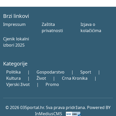
Brzi linkovi
Impressum
Zaštita
Izjava o
privatnosti
kolačićima
Cjenik lokalni
izbori 2025
Kategorije
Politika
|
Gospodarstvo
|
Sport
|
Kultura
|
Život
|
Crna Kronika
|
Vjerski život
|
Promo
© 2026 035portal.hr. Sva prava pridržana. Powered BY
InMediusCMS