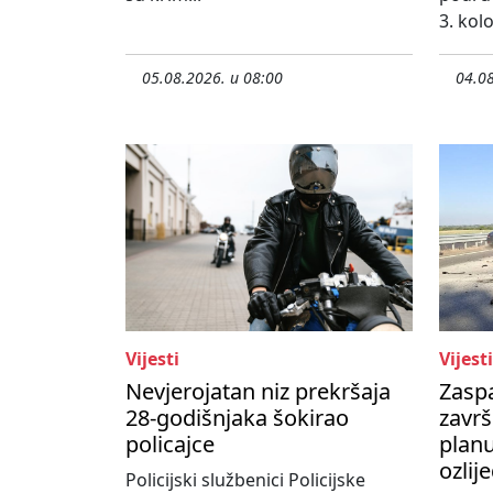
3. kol
05.08.2026. u 08:00
04.08
Vijesti
Vijesti
Nevjerojatan niz prekršaja
Zasp
28-godišnjaka šokirao
završ
policajce
planu
ozlij
Policijski službenici Policijske