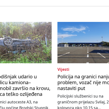
Vijesti
dišnjak udario u
Policija na granici nanj
licu kamiona–
problem, vozač nije m
obil završio na krovu,
nastaviti put
ca teško ozlijeđena
Policijski službenici su na
nici autoceste A3, na
graničnom prijelazu Svilaj, 2
ju općine Brodski Stupnik,
kolovoza oko 10,15 sa...