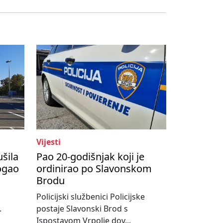
Vijesti
ušila
Pao 20-godišnjak koji je
ogao
ordinirao po Slavonskom
Brodu
Policijski službenici Policijske
.
postaje Slavonski Brod s
Ispostavom Vrpolje dov...