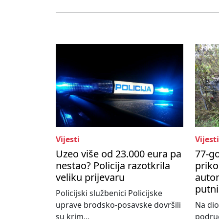
Vijesti
Vijesti
Uzeo više od 23.000 eura pa
77-go
nestao? Policija razotkrila
priko
veliku prijevaru
autom
putni
Policijski službenici Policijske
uprave brodsko-posavske dovršili
Na dio
su krim...
područ