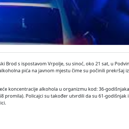
onski Brod s ispostavom Vrpolje, su sinoć, oko 21 sat, u Podvi
alkoholna pića na javnom mjestu čime su počinili prekršaj i
eće koncentracije alkohola u organizmu kod: 36-godišnjaka 
68 promila). Policajci su također utvrdili da su 61-godišnjak 
ci.