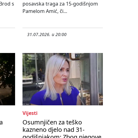
 Brod s
posavska traga za 15-godišnjom
Pamelom Amić, či...
31.07.2026. u 20:00
Vijesti
a
Osumnjičen za teško
kazneno djelo nad 31-
godišnjakom: Zbog njegove