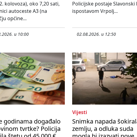
2. kolovoza), oko 7,20 sati,
Policijske postaje Slavonski
nici autoceste A3 (na
ispostavom Vrpolj...
ju općine...
.2026. u 10:00
02.08.2026. u 12:50
Vijesti
se godinama događalo
Snimka napada šokiral
vinom tvrtke? Policija
zemlju, a odluka suda
ila štetu od 45 000 €
mogla bi izazvati nove