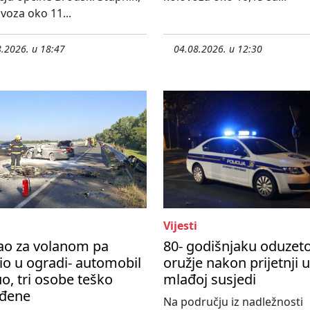
ovoza oko 11...
.2026. u 18:47
04.08.2026. u 12:30
Vijesti
ao za volanom pa
80- godišnjaku oduzet
io u ogradi- automobil
oružje nakon prijetnji 
o, tri osobe teško
mlađoj susjedi
eđene
Na području iz nadležnosti