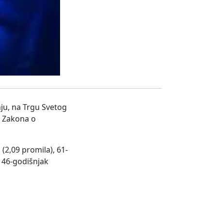
nju, na Trgu Svetog
z Zakona o
(2,09 promila), 61-
i 46-godišnjak