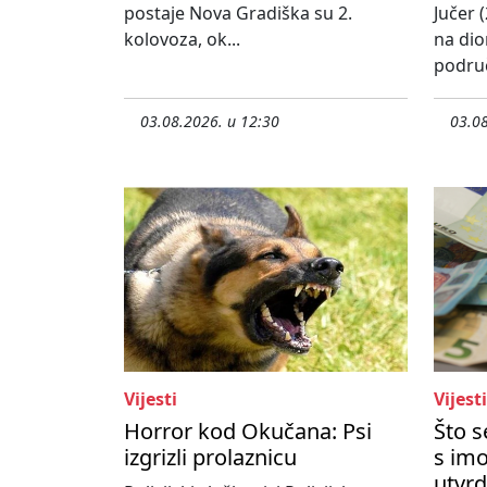
postaje Nova Gradiška su 2.
Jučer (
kolovoza, ok...
na dio
područ
03.08.2026. u 12:30
03.08
Vijesti
Vijesti
Horror kod Okučana: Psi
Što 
izgrizli prolaznicu
s imo
utvrd