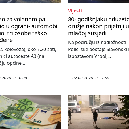
Vijesti
ao za volanom pa
80- godišnjaku oduzet
io u ogradi- automobil
oružje nakon prijetnji 
o, tri osobe teško
mlađoj susjedi
eđene
Na području iz nadležnosti
2. kolovoza), oko 7,20 sati,
Policijske postaje Slavonski
nici autoceste A3 (na
ispostavom Vrpolj...
ju općine...
.2026. u 10:00
02.08.2026. u 12:50