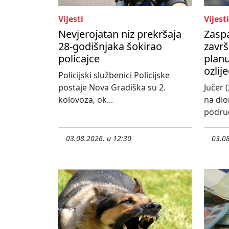
Vijesti
Vijesti
Nevjerojatan niz prekršaja
Zasp
28-godišnjaka šokirao
završ
policajce
planu
ozlij
Policijski službenici Policijske
postaje Nova Gradiška su 2.
Jučer (
kolovoza, ok...
na dio
područ
03.08.2026. u 12:30
03.08