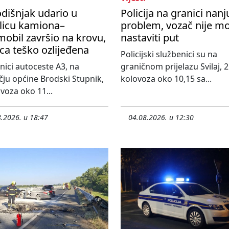
dišnjak udario u
Policija na granici nanj
licu kamiona–
problem, vozač nije m
obil završio na krovu,
nastaviti put
ca teško ozlijeđena
Policijski službenici su na
nici autoceste A3, na
graničnom prijelazu Svilaj, 2
ju općine Brodski Stupnik,
kolovoza oko 10,15 sa...
ovoza oko 11...
.2026. u 18:47
04.08.2026. u 12:30