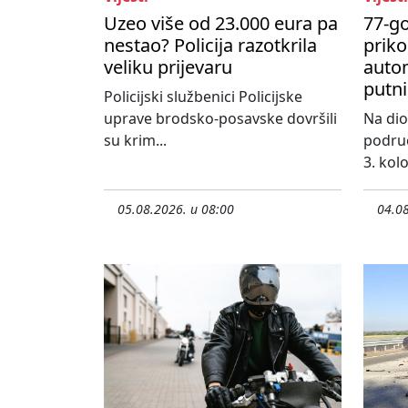
Uzeo više od 23.000 eura pa
77-go
nestao? Policija razotkrila
priko
veliku prijevaru
autom
putni
Policijski službenici Policijske
uprave brodsko-posavske dovršili
Na dio
su krim...
područ
3. kol
05.08.2026. u 08:00
04.08