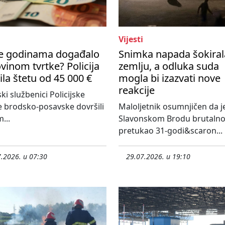
Vijesti
se godinama događalo
Snimka napada šokiral
vinom tvrtke? Policija
zemlju, a odluka suda
ila štetu od 45 000 €
mogla bi izazvati nove
reakcije
ski službenici Policijske
 brodsko-posavske dovršili
Maloljetnik osumnjičen da j
...
Slavonskom Brodu brutaln
pretukao 31-godi&scaron...
.2026. u 07:30
29.07.2026. u 19:10