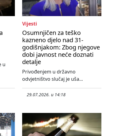
Vijesti
a
Osumnjičen za teško
kazneno djelo nad 31-
godišnjakom: Zbog njegove
dobi javnost neće doznati
detalje
e u
o
Privođenjem u državno
odvjetništvo slučaj je uša...
29.07.2026. u 14:18