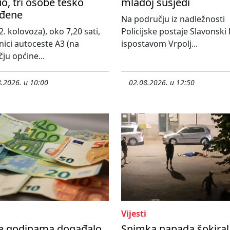
o, tri osobe teško
mlađoj susjedi
eđene
Na području iz nadležnosti
2. kolovoza), oko 7,20 sati,
Policijske postaje Slavonski
nici autoceste A3 (na
ispostavom Vrpolj...
ju općine...
.2026. u 10:00
02.08.2026. u 12:50
Vijesti
se godinama događalo
Snimka napada šokiral