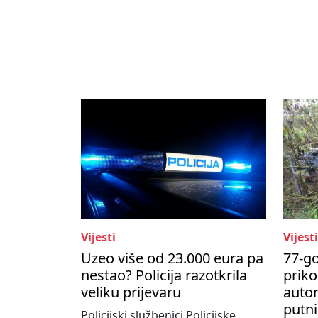
Vijesti
Vijesti
Uzeo više od 23.000 eura pa
77-go
nestao? Policija razotkrila
priko
veliku prijevaru
autom
putni
Policijski službenici Policijske