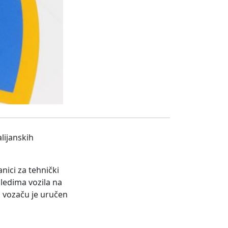
alijanskih
nici za tehnički
gledima vozila na
a vozaču je uručen