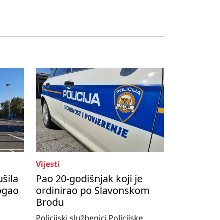
Vijesti
ušila
Pao 20-godišnjak koji je
ogao
ordinirao po Slavonskom
Brodu
Policijski službenici Policijske