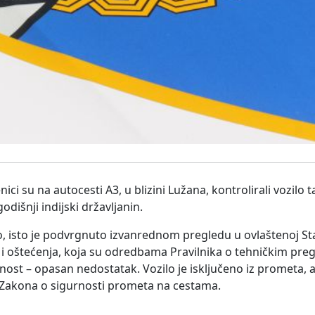
nici su na autocesti A3, u blizini Lužana, kontrolirali vozilo t
odišnji indijski državljanin.
, isto je podvrgnuto izvanrednom pregledu u ovlaštenoj Sta
 i oštećenja, koja su odredbama Pravilnika o tehničkim pre
nost – opasan nedostatak. Vozilo je isključeno iz prometa, 
z Zakona o sigurnosti prometa na cestama.