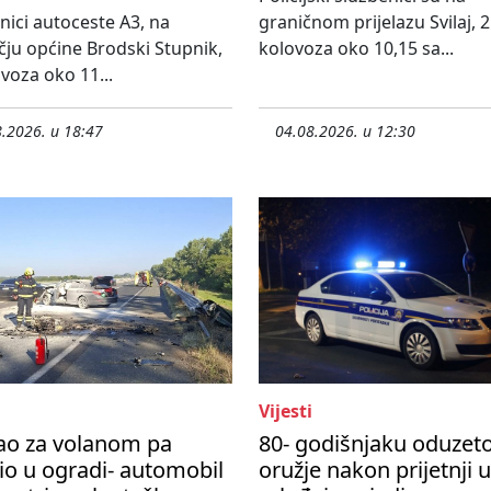
nici autoceste A3, na
graničnom prijelazu Svilaj, 2
ju općine Brodski Stupnik,
kolovoza oko 10,15 sa...
ovoza oko 11...
.2026. u 18:47
04.08.2026. u 12:30
Vijesti
ao za volanom pa
80- godišnjaku oduzet
io u ogradi- automobil
oružje nakon prijetnji 