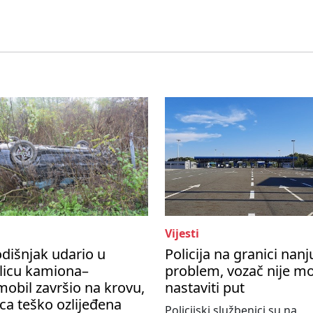
Vijesti
dišnjak udario u
Policija na granici nanj
licu kamiona–
problem, vozač nije m
obil završio na krovu,
nastaviti put
ca teško ozlijeđena
Policijski službenici su na