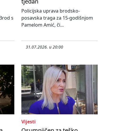
tjedan
Policijska uprava brodsko-
 Brod s
posavska traga za 15-godišnjom
Pamelom Amić, či...
31.07.2026. u 20:00
Vijesti
a
Osumnjičen za teško