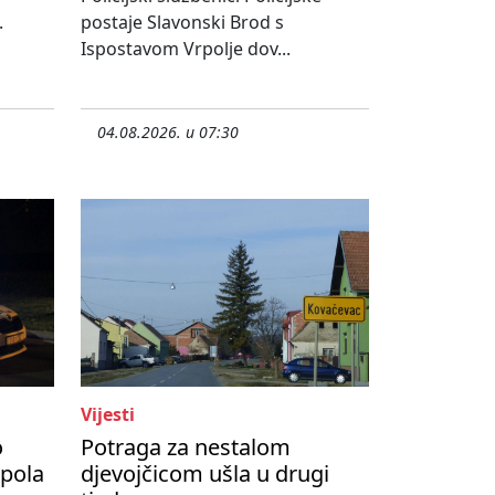
.
postaje Slavonski Brod s
Ispostavom Vrpolje dov...
04.08.2026. u 07:30
Vijesti
o
Potraga za nestalom
upola
djevojčicom ušla u drugi