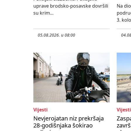
uprave brodsko-posavske dovršili
Na dio
su krim...
područ
3. kol
05.08.2026. u 08:00
04.08
Vijesti
Vijesti
Nevjerojatan niz prekršaja
Zasp
28-godišnjaka šokirao
završ