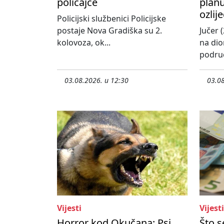
policajce
planu
ozlij
Policijski službenici Policijske
postaje Nova Gradiška su 2.
Jučer (
kolovoza, ok...
na dio
područ
03.08.2026. u 12:30
03.08
Vijesti
Vijesti
Horror kod Okučana: Psi
Što 