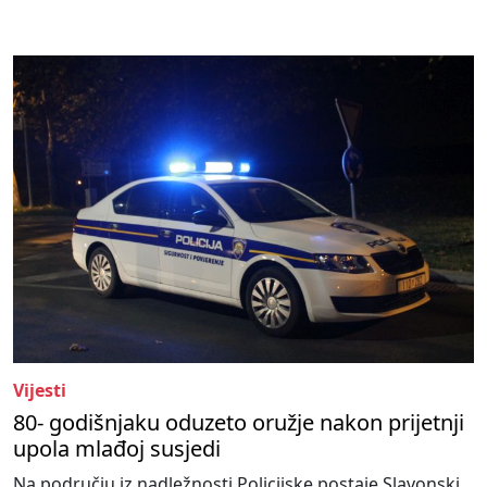
Vijesti
80- godišnjaku oduzeto oružje nakon prijetnji
upola mlađoj susjedi
Na području iz nadležnosti Policijske postaje Slavonski