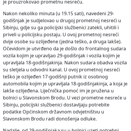
je prouzrokovao prometnu nesreću.
Nakon nekoliko minuta (u 19.15 sati), navedeni 29-
godišnjak je sudjelovao u drugoj prometnoj nesreći u
Sibinju, gdje su ga policijski službenici zatekli, uhitili i
priveli u policijsku postaju. U ovoj prometnoj nesreći
dvije osobe su ozlijeđene (jedna teško, a druga lakše).
Očevidom je utvrđeno da je došlo do frontalnog sudara
vozila kojim je upravljao 29-godišnjak i vozila kojim je
upravljala 18-godišnjakinja. Nakon sudara obadva vozila
su sletjela u odvodni kanal. U ovoj prometnoj nesreći
teško je ozlijeđen 17-godišnji putnik iz osobnog
automobila kojim je upravljala 18-godišnjakinja, a koja je
lakše ozlijeđena. Liječnička pomoć im je pružena u
bolnici u Slavonskom Brodu. U vezi prometne nesreće u
Sibinju, policijski službenici dostavljaju potrebite
podatke Općinskom državnom odvjetništvu u
Slavonskom Brodu radi donošenja odluke.
Nadalje, od 29-godišnjaka su u bolnici uzeti potrebni