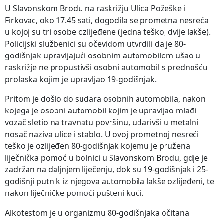
U Slavonskom Brodu na raskrižju Ulica Požeške i
Firkovac, oko 17.45 sati, dogodila se prometna nesreća
u kojoj su tri osobe ozlijeđene (jedna teško, dvije lakše).
Policijski službenici su očevidom utvrdili da je 80-
godišnjak upravljajući osobnim automobilom ušao u
raskrižje ne propustivši osobni automobil s prednošću
prolaska kojim je upravljao 19-godišnjak.
Pritom je došlo do sudara osobnih automobila, nakon
kojega je osobni automobil kojim je upravljao mlađi
vozač sletio na travnatu površinu, udarivši u metalni
nosač naziva ulice i stablo. U ovoj prometnoj nesreći
teško je ozlijeđen 80-godišnjak kojemu je pružena
liječnička pomoć u bolnici u Slavonskom Brodu, gdje je
zadržan na daljnjem liječenju, dok su 19-godišnjak i 25-
godišnji putnik iz njegova automobila lakše ozlijeđeni, te
nakon liječničke pomoći pušteni kući.
Alkotestom je u organizmu 80-godišnjaka očitana