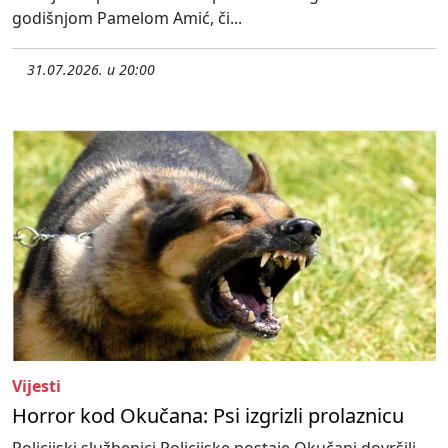
godišnjom Pamelom Amić, či...
31.07.2026. u 20:00
Vijesti
Horror kod Okučana: Psi izgrizli prolaznicu
Policijski službenici Policijske postaje Okučani dovršili