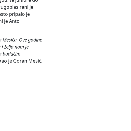
od. te juniore do
ugoplasirani je
sto pripalo je
ni je Anto
a Mesića. Ove godine
 i želja nam je
na budućim
kao je Goran Mesić,