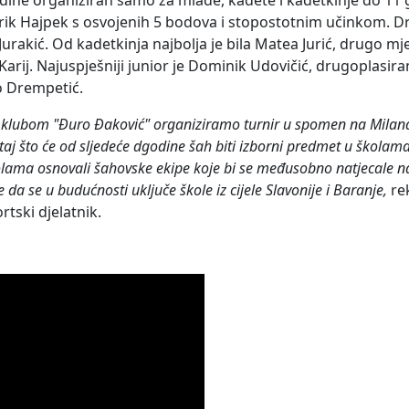
dine organiziran samo za mlade, kadete i kadetkinje do 11 g
Erik Hajpek s osvojenih 5 bodova i stopostotnim učinkom. Dr
Jurakić. Od kadetkinja najbolja je bila Matea Jurić, drugo mje
Karij. Najuspješniji junior je Dominik Udovičić, drugoplasira
o Drempetić.
m klubom "Đuro Đaković" organiziramo turnir u spomen na Milan
taj što će od sljedeće dgodine šah biti izborni predmet u školama
lama osnovali šahovske ekipe koje bi se međusobno natjecale 
a se u budućnosti uključe škole iz cijele Slavonije i Baranje,
re
tski djelatnik.