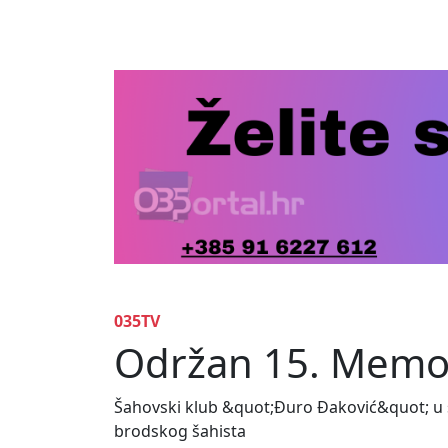
035TV
Održan 15. Memori
Šahovski klub &quot;Đuro Đaković&quot; u su
brodskog šahista