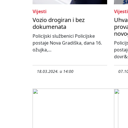
Vijesti
Vijesti
Vozio drogiran i bez
Uhvać
dokumenata
prova
novo
Policijski službenici Policijske
postaje Nova Gradiška, dana 16.
Policij
ožujka,...
postaj
dovr&s
18.03.2024. u 14:00
07.10