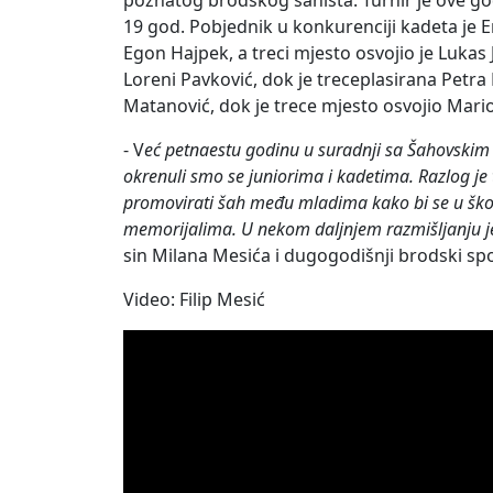
poznatog brodskog šahista. Turnir je ove go
19 god. Pobjednik u konkurenciji kadeta je 
Egon Hajpek, a treci mjesto osvojio je Lukas 
Loreni Pavković, dok je treceplasirana Petra 
Matanović, dok je trece mjesto osvojio Mari
- V
eć petnaestu godinu u suradnji sa Šahovski
okrenuli smo se juniorima i kadetima. Razlog je 
promovirati šah među mladima kako bi se u ško
memorijalima. U nekom daljnjem razmišljanju je d
sin Milana Mesića i dugogodišnji brodski spor
Video: Filip Mesić