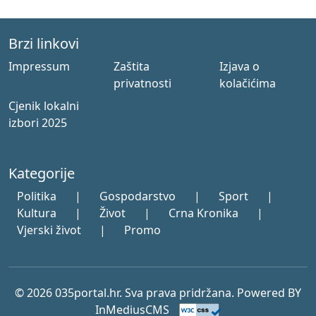
Brzi linkovi
Impressum
Zaštita
Izjava o
privatnosti
kolačićima
Cjenik lokalni
izbori 2025
Kategorije
Politika
|
Gospodarstvo
|
Sport
|
Kultura
|
Život
|
Crna Kronika
|
Vjerski život
|
Promo
© 2026 035portal.hr. Sva prava pridržana. Powered BY
InMediusCMS