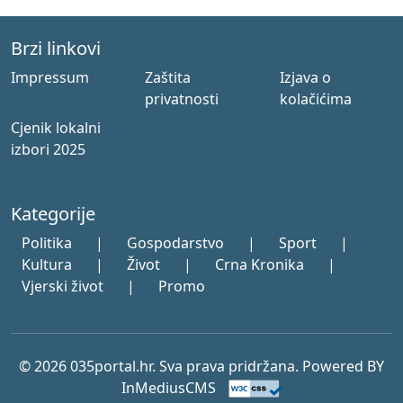
Brzi linkovi
Impressum
Zaštita
Izjava o
privatnosti
kolačićima
Cjenik lokalni
izbori 2025
Kategorije
Politika
|
Gospodarstvo
|
Sport
|
Kultura
|
Život
|
Crna Kronika
|
Vjerski život
|
Promo
© 2026 035portal.hr. Sva prava pridržana. Powered BY
InMediusCMS