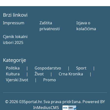
Brzi linkovi
Impressum
Zaštita
Izjava o
privatnosti
kolačićima
Cjenik lokalni
izbori 2025
Kategorije
Politika
|
Gospodarstvo
|
Sport
|
Kultura
|
Život
|
Crna Kronika
|
Vjerski život
|
Promo
© 2026 035portal.hr. Sva prava pridržana. Powered BY
InMediusCMS