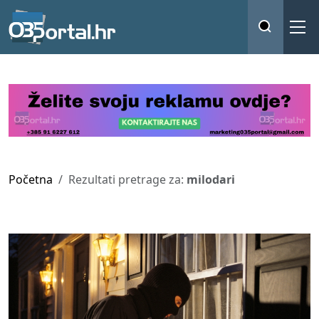
Početna
Rezultati pretrage za:
milodari