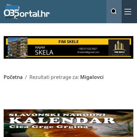
Početna
Rezultati pretrage za:
Migalovci