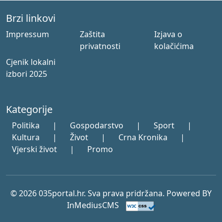
Brzi linkovi
Impressum
Zaštita
Izjava o
privatnosti
kolačićima
Cjenik lokalni
izbori 2025
Kategorije
Politika
|
Gospodarstvo
|
Sport
|
Kultura
|
Život
|
Crna Kronika
|
Vjerski život
|
Promo
© 2026 035portal.hr. Sva prava pridržana. Powered BY
InMediusCMS