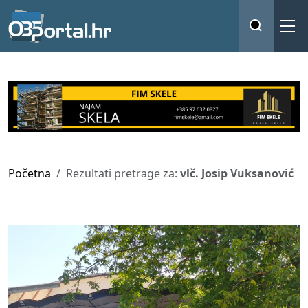
Početna
Rezultati pretrage za:
vlč. Josip Vuksanović