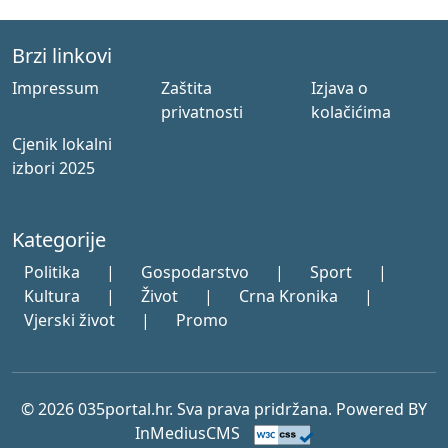
Brzi linkovi
Impressum
Zaštita
Izjava o
privatnosti
kolačićima
Cjenik lokalni
izbori 2025
Kategorije
Politika
|
Gospodarstvo
|
Sport
|
Kultura
|
Život
|
Crna Kronika
|
Vjerski život
|
Promo
© 2026 035portal.hr. Sva prava pridržana. Powered BY
InMediusCMS