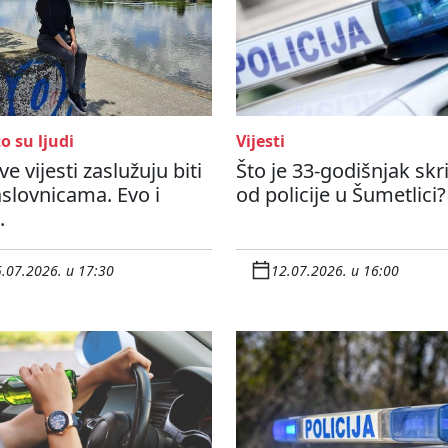
o su ljudi
Vijesti
e vijesti zaslužuju biti
Što je 33-godišnjak skr
slovnicama. Evo i
od policije u Šumetlici?
.
.07.2026. u 17:30
12.07.2026. u 16:00