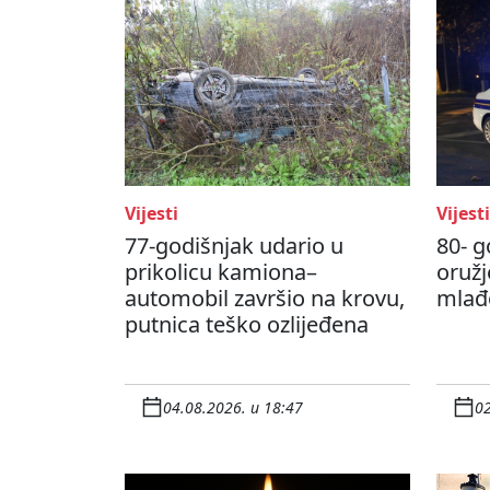
Vijesti
Vijesti
77-godišnjak udario u
80- g
prikolicu kamiona–
oružj
automobil završio na krovu,
mlađo
putnica teško ozlijeđena
04.08.2026. u 18:47
02