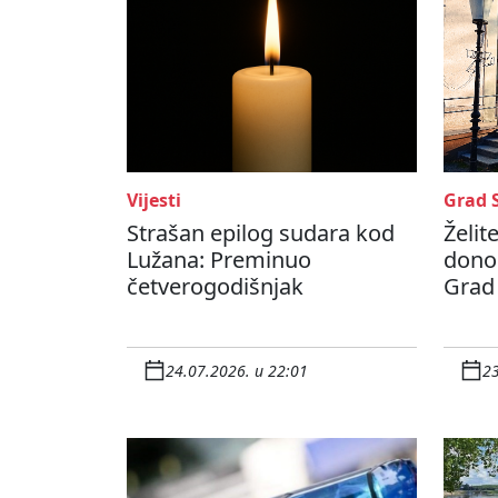
Vijesti
Grad 
Strašan epilog sudara kod
Želit
Lužana: Preminuo
dono
četverogodišnjak
Grad 
24.07.2026. u 22:01
23