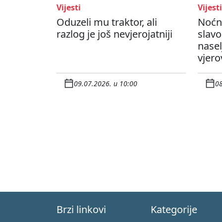
Vijesti
Vijesti
Oduzeli mu traktor, ali
Noćn
razlog je još nevjerojatniji
slav
nasel
vjero
09.07.2026. u 10:00
08
Brzi linkovi
Kategorije