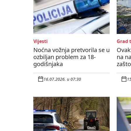
Vijesti
Grad t
Noćna vožnja pretvorila se u
Ovakv
ozbiljan problem za 18-
na na
godišnjaka
zašto
16.07.2026. u 07:30
15