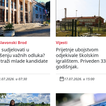
Slavonski Brod
Vijesti
e sudjelovati u
Prijetnje ubojstvom
šenju važnih odluka?
odjekivale školskim
traži mlade kandidate
igralištem. Priveden 33
godišnjak.
.07.2026. u 07:30
17.07.2026. u 15:00