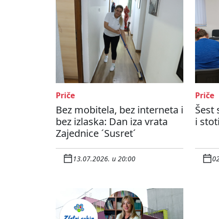
Priče
Priče
Bez mobitela, bez interneta i
Šest 
bez izlaska: Dan iza vrata
i sto
Zajednice ´Susret´
13.07.2026. u 20:00
02