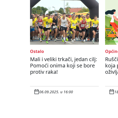
Ostalo
Općin
Mali i veliki trkači, jedan cilj:
Rušči
Pomoći onima koji se bore
koja 
protiv raka!
oživl
06.09.2025. u 16:00
18