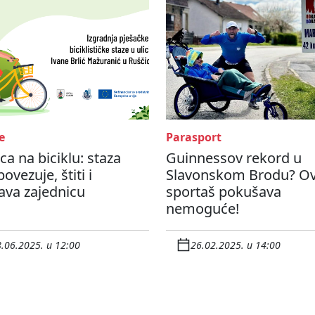
e
Parasport
ca na biciklu: staza
Guinnessov rekord u
povezuje, štiti i
Slavonskom Brodu? Ov
java zajednicu
sportaš pokušava
nemoguće!
.06.2025. u 12:00
26.02.2025. u 14:00