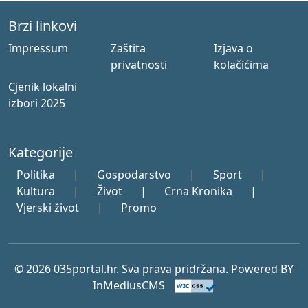
Brzi linkovi
Impressum
Zaštita
Izjava o
privatnosti
kolačićima
Cjenik lokalni
izbori 2025
Kategorije
Politika
|
Gospodarstvo
|
Sport
|
Kultura
|
Život
|
Crna Kronika
|
Vjerski život
|
Promo
© 2026 035portal.hr. Sva prava pridržana. Powered BY
InMediusCMS