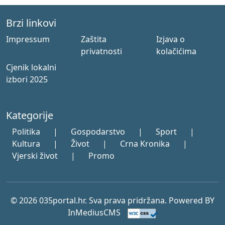
Brzi linkovi
Impressum
Zaštita
Izjava o
privatnosti
kolačićima
Cjenik lokalni
izbori 2025
Kategorije
Politika
|
Gospodarstvo
|
Sport
|
Kultura
|
Život
|
Crna Kronika
|
Vjerski život
|
Promo
© 2026 035portal.hr. Sva prava pridržana. Powered BY
InMediusCMS