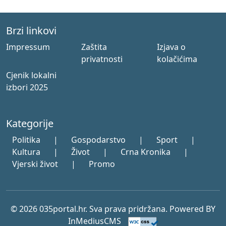
Brzi linkovi
Impressum
Zaštita
Izjava o
privatnosti
kolačićima
Cjenik lokalni
izbori 2025
Kategorije
Politika
|
Gospodarstvo
|
Sport
|
Kultura
|
Život
|
Crna Kronika
|
Vjerski život
|
Promo
© 2026 035portal.hr. Sva prava pridržana. Powered BY
InMediusCMS