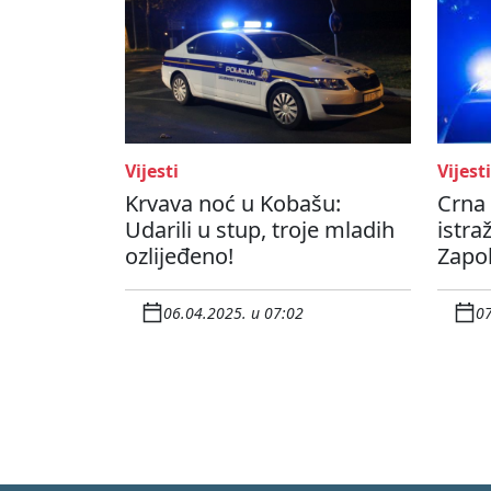
Vijesti
Vijesti
Krvava noć u Kobašu:
Crna 
Udarili u stup, troje mladih
istra
ozlijeđeno!
Zapol
06.04.2025. u 07:02
07