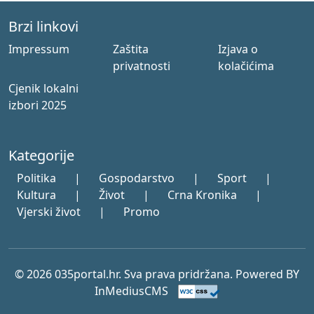
Brzi linkovi
Impressum
Zaštita
Izjava o
privatnosti
kolačićima
Cjenik lokalni
izbori 2025
Kategorije
Politika
|
Gospodarstvo
|
Sport
|
Kultura
|
Život
|
Crna Kronika
|
Vjerski život
|
Promo
© 2026 035portal.hr. Sva prava pridržana. Powered BY
InMediusCMS