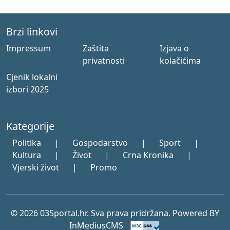
Brzi linkovi
Impressum
Zaštita
Izjava o
privatnosti
kolačićima
Cjenik lokalni
izbori 2025
Kategorije
Politika
|
Gospodarstvo
|
Sport
|
Kultura
|
Život
|
Crna Kronika
|
Vjerski život
|
Promo
© 2026 035portal.hr. Sva prava pridržana. Powered BY
InMediusCMS