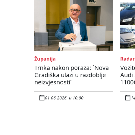
Županija
Radar
Trnka nakon poraza: ´Nova
Vozit
Gradiška ulazi u razdoblje
Audi
neizvjesnosti´
1100
01.06.2026. u 10:00
14