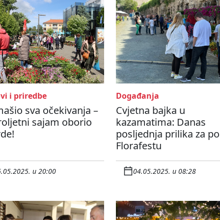
i i priredbe
Događanja
ašio sva očekivanja –
Cvjetna bajka u
roljetni sajam oborio
kazamatima: Danas
de!
posljednja prilika za po
Florafestu
.05.2025. u 20:00
04.05.2025. u 08:28