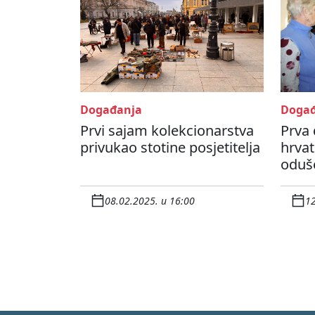
Događanja
Događ
Prvi sajam kolekcionarstva
Prva 
privukao stotine posjetitelja
hrva
oduše
08.02.2025. u 16:00
12