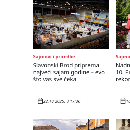
Sajmovi i priredbe
Sajmov
Slavonski Brod priprema
Nadm
najveći sajam godine – evo
10. P
što vas sve čeka
rekor
22.10.2025. u 17:30
16