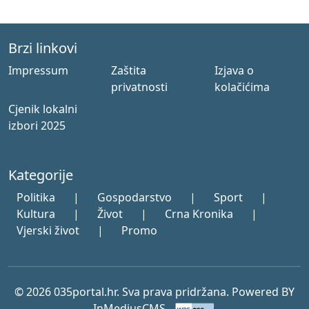
Brzi linkovi
Impressum
Zaštita
Izjava o
privatnosti
kolačićima
Cjenik lokalni
izbori 2025
Kategorije
Politika
|
Gospodarstvo
|
Sport
|
Kultura
|
Život
|
Crna Kronika
|
Vjerski život
|
Promo
© 2026 035portal.hr. Sva prava pridržana. Powered BY
InMediusCMS