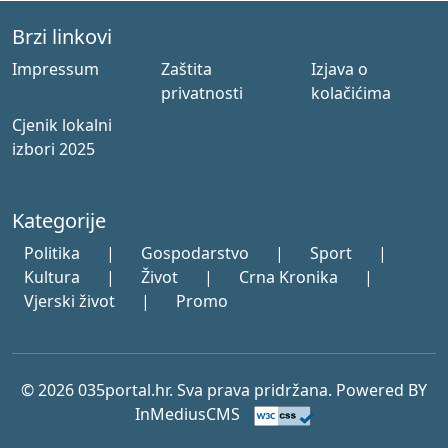
Brzi linkovi
Impressum
Zaštita
Izjava o
privatnosti
kolačićima
Cjenik lokalni
izbori 2025
Kategorije
Politika
|
Gospodarstvo
|
Sport
|
Kultura
|
Život
|
Crna Kronika
|
Vjerski život
|
Promo
© 2026 035portal.hr. Sva prava pridržana. Powered BY
InMediusCMS