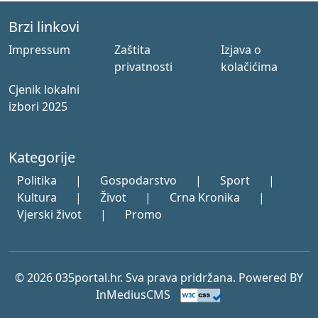
Brzi linkovi
Impressum
Zaštita
Izjava o
privatnosti
kolačićima
Cjenik lokalni
izbori 2025
Kategorije
Politika
|
Gospodarstvo
|
Sport
|
Kultura
|
Život
|
Crna Kronika
|
Vjerski život
|
Promo
© 2026 035portal.hr. Sva prava pridržana. Powered BY
InMediusCMS