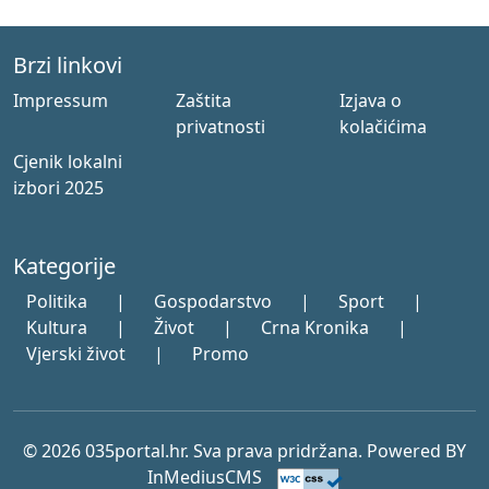
Brzi linkovi
Impressum
Zaštita
Izjava o
privatnosti
kolačićima
Cjenik lokalni
izbori 2025
Kategorije
Politika
|
Gospodarstvo
|
Sport
|
Kultura
|
Život
|
Crna Kronika
|
Vjerski život
|
Promo
© 2026 035portal.hr. Sva prava pridržana. Powered BY
InMediusCMS