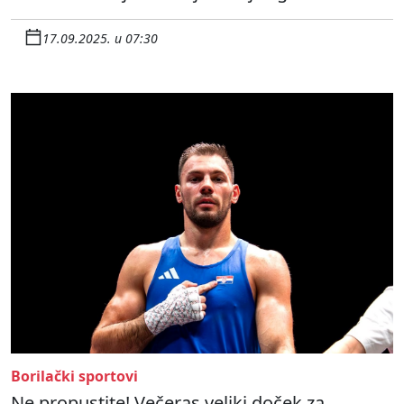
17.09.2025. u 07:30
Borilački sportovi
Ne propustite! Večeras veliki doček za