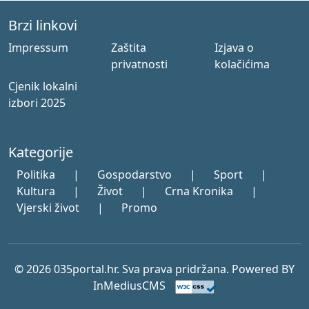
Brzi linkovi
Impressum
Zaštita
Izjava o
privatnosti
kolačićima
Cjenik lokalni
izbori 2025
Kategorije
Politika
|
Gospodarstvo
|
Sport
|
Kultura
|
Život
|
Crna Kronika
|
Vjerski život
|
Promo
© 2026 035portal.hr. Sva prava pridržana. Powered BY
InMediusCMS