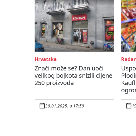
Hrvatska
Radar
Znači može se? Dan uoči
Uspor
velikog bojkota snizili cijene
Plod
250 proizvoda
Kaufl
ogro
30.01.2025. u 17:59
19