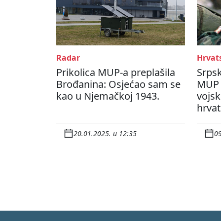
Radar
Hrvat
Prikolica MUP-a preplašila
Srpsk
Brođanina: Osjećao sam se
MUP u
kao u Njemačkoj 1943.
vojsk
hrva
20.01.2025. u 12:35
09