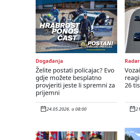
Događanja
Radar
Želite postati policajac? Evo
Vozač
gdje možete besplatno
reagi
provjeriti jeste li spremni za
26 ti
prijemni
24.05.2026. u 08:00
21