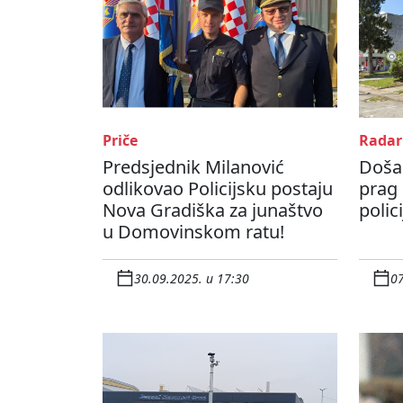
Priče
Radar
Predsjednik Milanović
Došao
odlikovao Policijsku postaju
prag 
Nova Gradiška za junaštvo
polic
u Domovinskom ratu!
30.09.2025. u 17:30
07