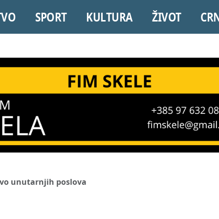
TVO
SPORT
KULTURA
ŽIVOT
CR
tvo unutarnjih poslova