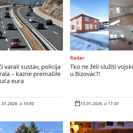
Radar
i varali sustav, policija
Tko ne želi služiti vojsk
rala – kazne premašile
u Bizovac?!
suća eura
.01.2026. u 10:00
15.01.2026. u 17:30