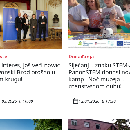
šte
Događanja
i interes, još veći novac
Siječanj u znaku STEM-
vonski Brod prošao u
PanonSTEM donosi nov
m krugu!
kamp i Noć muzeja u
znanstvenom duhu!
.03.2026. u 10:00
12.01.2026. u 17:30