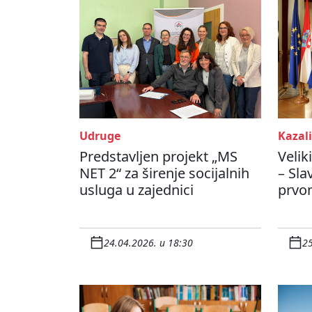
Udruge
Kazali
Predstavljen projekt „MS
Velik
NET 2“ za širenje socijalnih
– Sla
usluga u zajednici
prvo
24.04.2026. u 18:30
25