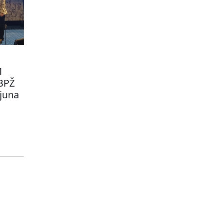
M
 BPŽ
ijuna