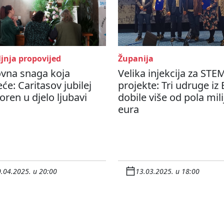
jnja propovijed
Županija
vna snaga koja
Velika injekcija za STE
će: Caritasov jubilej
projekte: Tri udruge iz
oren u djelo ljubavi
dobile više od pola mil
eura
.04.2025. u 20:00
13.03.2025. u 18:00