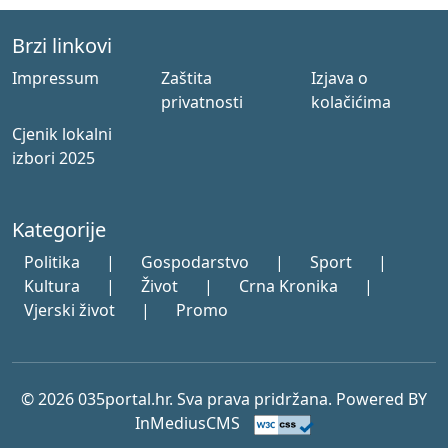
Brzi linkovi
Impressum
Zaštita
Izjava o
privatnosti
kolačićima
Cjenik lokalni
izbori 2025
Kategorije
Politika
|
Gospodarstvo
|
Sport
|
Kultura
|
Život
|
Crna Kronika
|
Vjerski život
|
Promo
© 2026 035portal.hr. Sva prava pridržana. Powered BY
InMediusCMS