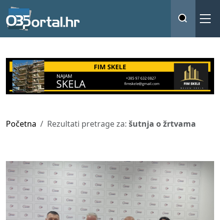
Početna
Rezultati pretrage za:
šutnja o žrtvama